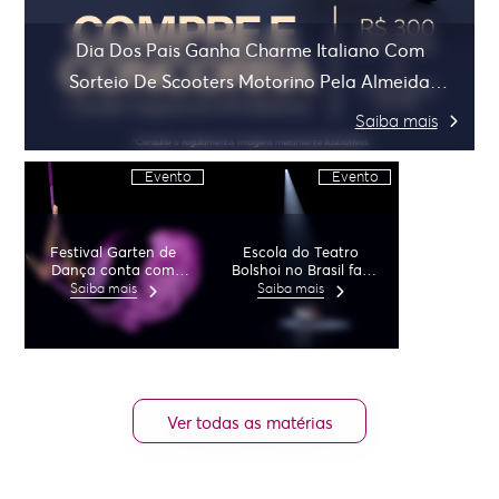
Dia Dos Pais Ganha Charme Italiano Com
Sorteio De Scooters Motorino Pela Almeida
Junior
Saiba mais
Evento
Evento
Festival Garten de
Escola do Teatro
Dança conta com
Bolshoi no Brasil faz
apresentações de
apresentação especial
Saiba mais
Saiba mais
danças aéreas
no Garten Shopping
Ver todas as matérias