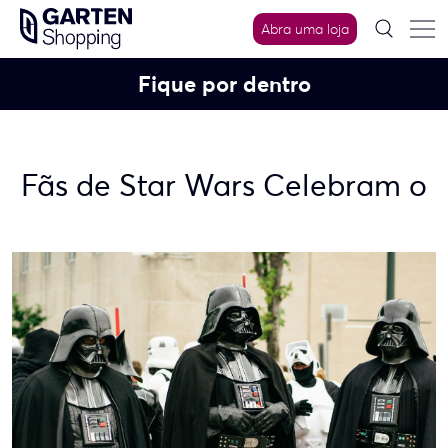
Skip
Abra uma loja
to
content
Fique por dentro
Fãs de Star Wars Celebram o