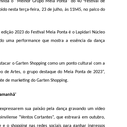
nvida o “Melhor Grupo Meia Ponta” do 40 °Festival de 
bido nesta terça-feira, 23 de julho, às 11h45, no palco do 
dição 2023 do Festival Meia Ponta é o Lapidari Núcleo 
endo uma performance que mostra a essência da dança 
tacar o Garten Shopping como um ponto cultural com a 
eo de Artes, o grupo destaque do Meia Ponta de 2023”, 
nte de marketing do Garten Shopping.
 amanhã’
a expressarem sua paixão pela dança gravando um vídeo 
invilense “Ventos Cortantes”, que estreará em outubro, 
 e o shopping nas redes sociais para ganhar ingressos 