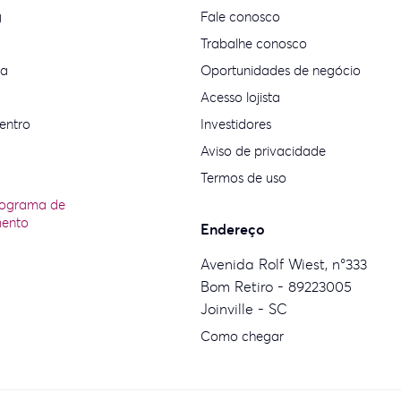
g
Fale conosco
Trabalhe conosco
ia
Oportunidades de negócio
Acesso lojista
entro
Investidores
Aviso de privacidade
Termos de uso
rograma de
mento
Endereço
Avenida Rolf Wiest, n°333
Bom Retiro - 89223005
Joinville - SC
Como chegar