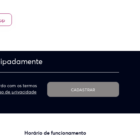
App
cipadamente
do com os termos
CADASTRAR
so de privacidade
Horário de funcionamento