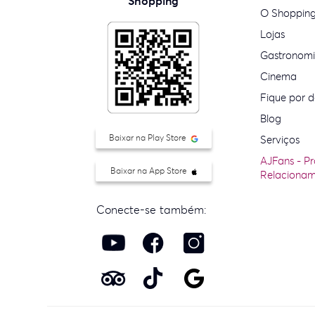
Shopping
O Shoppin
Lojas
Gastronom
Cinema
Fique por d
Blog
Baixar na Play Store
Serviços
AJFans - P
Baixar na App Store
Relaciona
Conecte-se também: