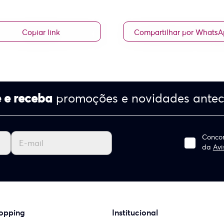
Copiar link
Compartilhar por Whats
 e receba
promoções e novidades ante
Concor
da
Avi
opping
Institucional