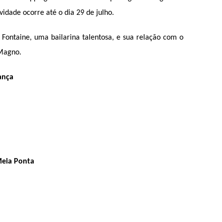
ividade ocorre até o dia 29 de julho.
a Fontaine, uma bailarina talentosa, e sua relação com o 
 Magno.
ança 
eia Ponta 