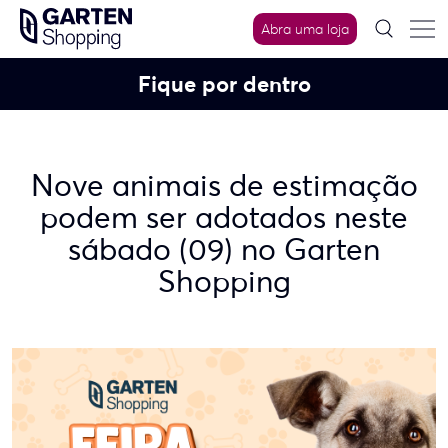
Skip
Abra uma loja
to
content
Fique por dentro
Nove animais de estimação
podem ser adotados neste
sábado (09) no Garten
Shopping