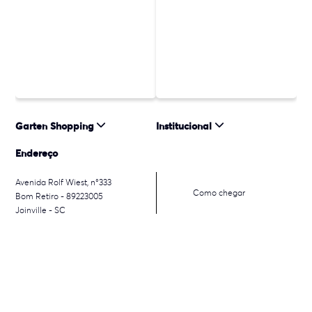
Garten Shopping
Institucional
Endereço
Avenida Rolf Wiest, n°333
Como chegar
Bom Retiro - 89223005
Joinville - SC
© 2026 Almeida Junior, Inc. Todos os direitos reservados. Almeida
Junior Shopping Centers S.A. CNPJ: 24649850000183.