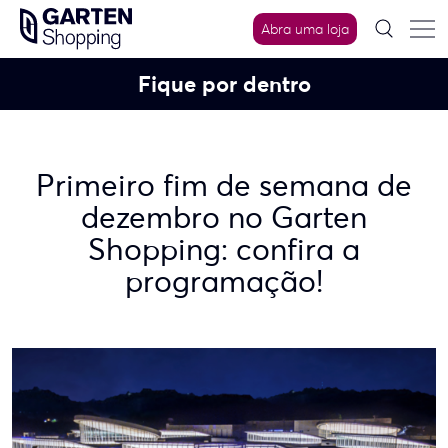
Skip
Abra uma loja
to
content
Fique por dentro
Primeiro fim de semana de
dezembro no Garten
Shopping: confira a
programação!