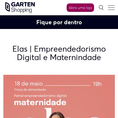
Skip
Abra uma loja
to
content
Fique por dentro
Elas | Empreendedorismo
Digital e Maternindade