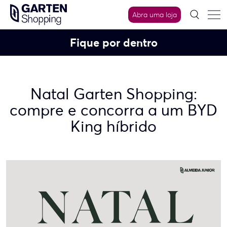
Skip
Abra uma loja
to
content
Fique por dentro
Natal Garten Shopping:
compre e concorra a um BYD
King híbrido