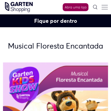
Skip
Abra uma loja
to
content
Fique por dentro
Musical Floresta Encantada