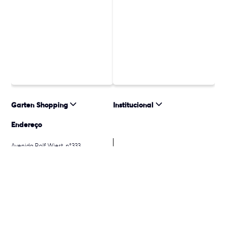
Garten Shopping
Institucional
Endereço
Avenida Rolf Wiest, n°333
Como chegar
Bom Retiro - 89223005
Joinville - SC
© 2026 Almeida Junior, Inc. Todos os direitos reservados. Almeida