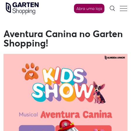
Skip
Abra uma loja
to
content
Aventura Canina no Garten
Shopping!