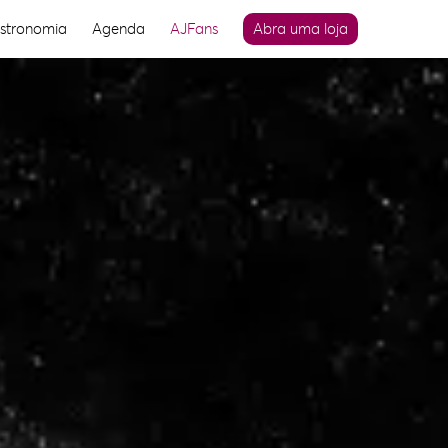
stronomia
Agenda
AJFans
Abra uma loja