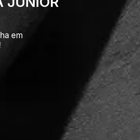
A JUNIOR
nha em
!