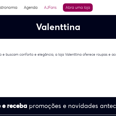
stronomia
Agenda
AJFans
Abra uma loja
Valenttina
e buscam conforto e elegância, a loja Valenttina oferece roupas e a
 e receba
promoções e novidades ante