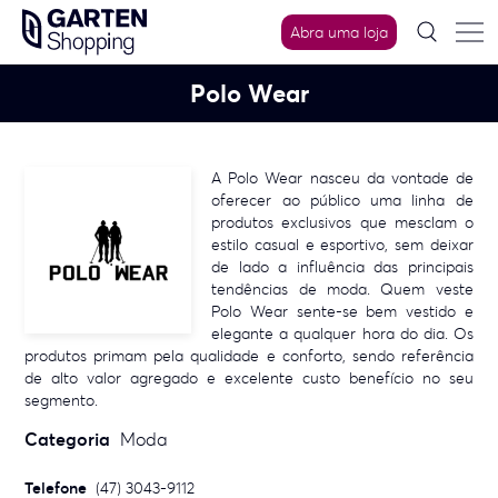
Skip
Abra uma loja
to
content
Polo Wear
A Polo Wear nasceu da vontade de
oferecer ao público uma linha de
produtos exclusivos que mesclam o
estilo casual e esportivo, sem deixar
de lado a influência das principais
tendências de moda. Quem veste
Polo Wear sente-se bem vestido e
elegante a qualquer hora do dia. Os
produtos primam pela qualidade e conforto, sendo referência
de alto valor agregado e excelente custo benefício no seu
segmento.
Categoria
Moda
Telefone
(47) 3043-9112