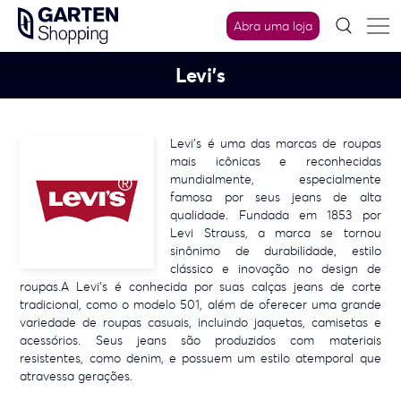
Skip
Abra uma loja
to
content
Levi’s
Levi's é uma das marcas de roupas
mais icônicas e reconhecidas
mundialmente, especialmente
famosa por seus jeans de alta
qualidade. Fundada em 1853 por
Levi Strauss, a marca se tornou
sinônimo de durabilidade, estilo
clássico e inovação no design de
roupas.A Levi's é conhecida por suas calças jeans de corte
tradicional, como o modelo 501, além de oferecer uma grande
variedade de roupas casuais, incluindo jaquetas, camisetas e
acessórios. Seus jeans são produzidos com materiais
resistentes, como denim, e possuem um estilo atemporal que
atravessa gerações.