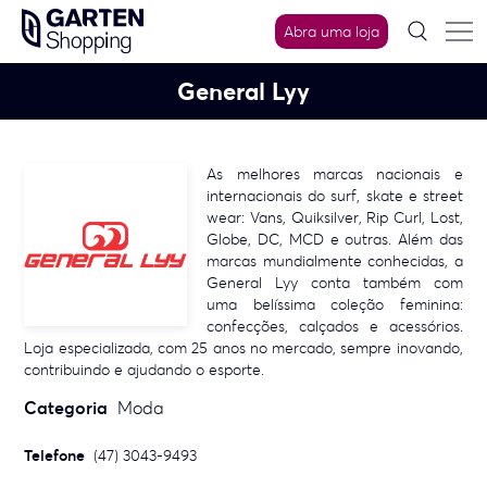
Skip
Abra uma loja
to
content
General Lyy
As melhores marcas nacionais e
internacionais do surf, skate e street
wear: Vans, Quiksilver, Rip Curl, Lost,
Globe, DC, MCD e outras. Além das
marcas mundialmente conhecidas, a
General Lyy conta também com
uma belíssima coleção feminina:
confecções, calçados e acessórios.
Loja especializada, com 25 anos no mercado, sempre inovando,
contribuindo e ajudando o esporte.
Categoria
Moda
Telefone
(47) 3043-9493