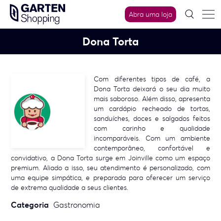
Skip
Abra uma loja
to
content
Dona Torta
Com diferentes tipos de café, a
Dona Torta deixará o seu dia muito
mais saboroso. Além disso, apresenta
um cardápio recheado de tortas,
sanduíches, doces e salgados feitos
com carinho e qualidade
incomparáveis. Com um ambiente
contemporâneo, confortável e
convidativo, a Dona Torta surge em Joinville como um espaço
premium. Aliado a isso, seu atendimento é personalizado, com
uma equipe simpática, e preparada para oferecer um serviço
de extrema qualidade a seus clientes.
Categoria
Gastronomia