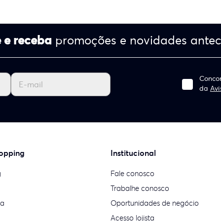
 e receba
promoções e novidades ante
Concor
da
Avi
opping
Institucional
g
Fale conosco
Trabalhe conosco
ia
Oportunidades de negócio
Acesso lojista