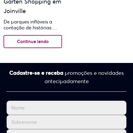
Garten Shopping em
Joinville
De parques infláveis a
contação de histórias:
atrações para todas as
idades com diversão
Continue lendo
garantida no feriadão A
Semana da...
Cadastre-se e receba
promoções e novidades
antecipadamente