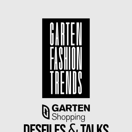
&
Desfiles
Talks