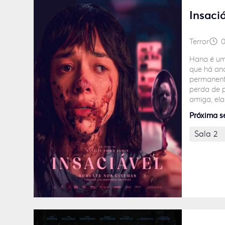
Insaci
Terror
0
Hana é um
que há an
permanent
perda de p
amiga, el
programa 
Próxima s
produzida
Sala 2