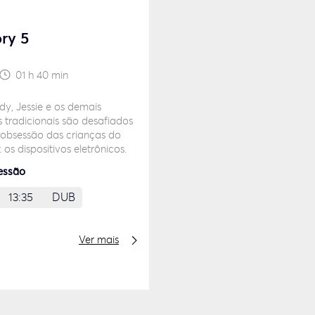
ory 5
01 h 40 min
6
y, Jessie e os demais
 tradicionais são desafiados
 obsessão das crianças do
 os dispositivos eletrônicos.
essão
13:35
DUB
Ver mais