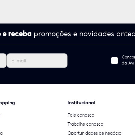
 e receba
promoções e novidades ante
Concor
da
Avi
opping
Institucional
g
Fale conosco
Trabalhe conosco
ia
Oportunidades de negócio