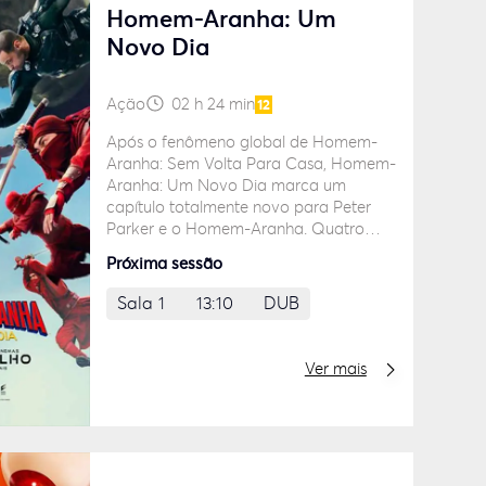
Homem-Aranha: Um
Novo Dia
Ação
02 h 24 min
12
Após o fenômeno global de Homem-
Aranha: Sem Volta Para Casa, Homem-
Aranha: Um Novo Dia marca um
capítulo totalmente novo para Peter
Parker e o Homem-Aranha. Quatro
anos se passaram desde os eventos de
Próxima sessão
Sem Volta Para Casa, e Peter agora é
um adulto vivendo completamente
Sala 1
13:10
DUB
sozinho, tendo se apagado
voluntariamente da vida e das
memórias de quem ama. Combatendo
Ver mais
o crime em uma Nova York que já não
sabe mais o seu nome, ele se dedica
integralmente a proteger a cidade —
um Homem-Aranha em tempo integral
—, mas, à medida que as exigências