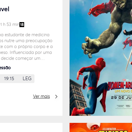
ável
1 h 53 min
18
a estudante de medicina
os nutre uma preocupação
e com o próprio corpo e a
eso. Influenciada por uma
a decide começar um
extremo à base de pílulas
essão
s com cinzas humanas.
19:15
LEG
Ver mais