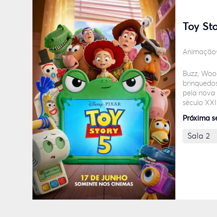
Toy St
Animação
Buzz, Wood
brinquedos
pela nova
século XXI:
Próxima s
Sala 2