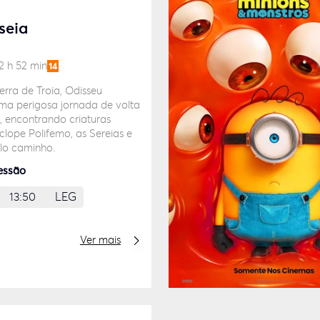
seia
 h 52 min
14
rra de Troia, Odisseu
ma perigosa jornada de volta
, encontrando criaturas
lope Polifemo, as Sereias e
lo caminho.
essão
13:50
LEG
Ver mais