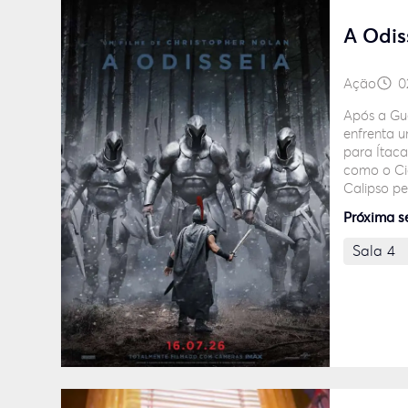
A Odis
Ação
02
Após a Gue
enfrenta u
para Ítaca
como o Cic
Calipso pe
Próxima s
Sala 4